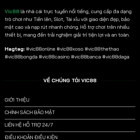
Vic88
là nhà cái trực tuyến nổi tiếng, cung cấp đa dạng
trò chơi như Tiến lên, Slot, Tài xỉu với giao diện đẹp, bảo
mật cao và nạp rút nhanh chóng. Hỗ trợ chơi trên nhiều
thiết bị, mang đến trải nghiệm giải trí tiện lợi và an toàn.
Hagtag:
#vic88online #vic88xoso #vic88thethao
#vic88bongda #vic88casino #vic88banca #vic88daga
VỀ CHÚNG TÔI VIC88
GIỚI THIỆU
CHÍNH SÁCH BẢO MẬT
LIÊN HỆ HỖ TRỢ 24/7
ĐIỀU KHOẢN ĐIỀU KIỆN