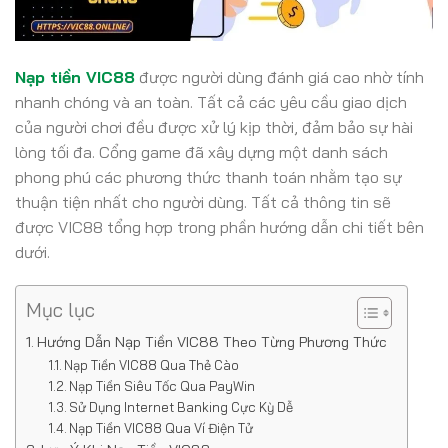
Nạp tiền VIC88
được người dùng đánh giá cao nhờ tính
nhanh chóng và an toàn. Tất cả các yêu cầu giao dịch
của người chơi đều được xử lý kịp thời, đảm bảo sự hài
lòng tối đa. Cổng game đã xây dựng một danh sách
phong phú các phương thức thanh toán nhằm tạo sự
thuận tiện nhất cho người dùng. Tất cả thông tin sẽ
được VIC88 tổng hợp trong phần hướng dẫn chi tiết bên
dưới.
Mục lục
Hướng Dẫn Nạp Tiền VIC88 Theo Từng Phương Thức
Nạp Tiền VIC88 Qua Thẻ Cào
Nạp Tiền Siêu Tốc Qua PayWin
Sử Dụng Internet Banking Cực Kỳ Dễ
Nạp Tiền VIC88 Qua Ví Điện Tử