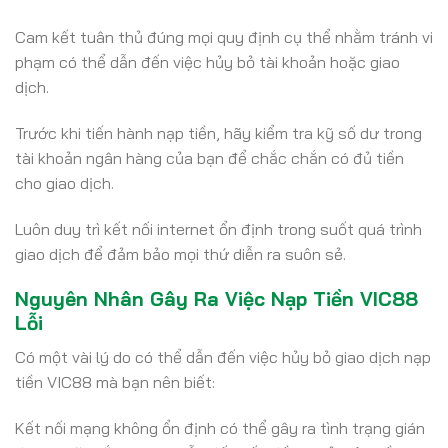
Cam kết tuân thủ đúng mọi quy định cụ thể nhằm tránh vi
phạm có thể dẫn đến việc hủy bỏ tài khoản hoặc giao
dịch.
Trước khi tiến hành nạp tiền, hãy kiểm tra kỹ số dư trong
tài khoản ngân hàng của bạn để chắc chắn có đủ tiền
cho giao dịch.
Luôn duy trì kết nối internet ổn định trong suốt quá trình
giao dịch để đảm bảo mọi thứ diễn ra suôn sẻ.
Nguyên Nhân Gây Ra Việc Nạp Tiền VIC88
Lỗi
Có một vài lý do có thể dẫn đến việc hủy bỏ giao dịch nạp
tiền VIC88 mà bạn nên biết:
Kết nối mạng không ổn định có thể gây ra tình trạng gián