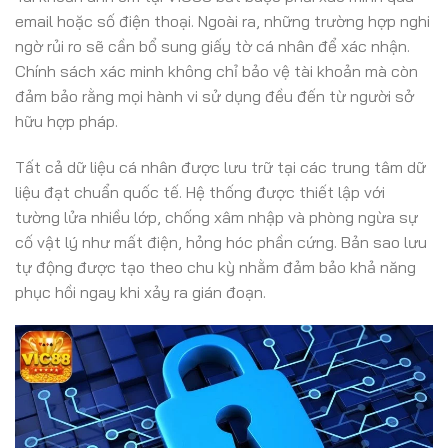
email hoặc số điện thoại. Ngoài ra, những trường hợp nghi
ngờ rủi ro sẽ cần bổ sung giấy tờ cá nhân để xác nhận.
Chính sách xác minh không chỉ bảo vệ tài khoản mà còn
đảm bảo rằng mọi hành vi sử dụng đều đến từ người sở
hữu hợp pháp.
Tất cả dữ liệu cá nhân được lưu trữ tại các trung tâm dữ
liệu đạt chuẩn quốc tế. Hệ thống được thiết lập với
tường lửa nhiều lớp, chống xâm nhập và phòng ngừa sự
cố vật lý như mất điện, hỏng hóc phần cứng. Bản sao lưu
tự động được tạo theo chu kỳ nhằm đảm bảo khả năng
phục hồi ngay khi xảy ra gián đoạn.