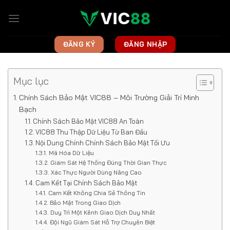
Bỏ
qua
nội
dung
ĐĂNG KÝ
ĐĂNG NHẬP
Mục lục
Chính Sách Bảo Mật VIC88 – Môi Trường Giải Trí Minh
Bạch
Chính Sách Bảo Mật VIC88 An Toàn
VIC88 Thu Thập Dữ Liệu Từ Ban Đầu
Nội Dung Chính Chính Sách Bảo Mật Tối Ưu
Mã Hóa Dữ Liệu
Giám Sát Hệ Thống Đúng Thời Gian Thực
Xác Thực Người Dùng Nâng Cao
Cam Kết Tại Chính Sách Bảo Mật
Cam Kết Không Chia Sẻ Thông Tin
Bảo Mật Trong Giao Dịch
Duy Trì Một Kênh Giao Dịch Duy Nhất
Đội Ngũ Giám Sát Hỗ Trợ Chuyên Biệt