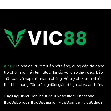
Vic88
là nhà cái trực tuyến nổi tiếng, cung cấp đa dạng
trò chơi như Tiến lên, Slot, Tài xỉu với giao diện đẹp, bảo
mật cao và nạp rút nhanh chóng. Hỗ trợ chơi trên nhiều
thiết bị, mang đến trải nghiệm giải trí tiện lợi và an toàn.
Hagtag:
#vic88online #vic88xoso #vic88thethao
#vic88bongda #vic88casino #vic88banca #vic88daga