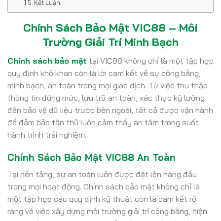
Kết Luận
Chính Sách Bảo Mật VIC88 – Môi
Trường Giải Trí Minh Bạch
Chính sách bảo mật
tại VIC88 không chỉ là một tập hợp
quy định khô khan còn là lời cam kết về sự công bằng,
minh bạch, an toàn trong mọi giao dịch. Từ việc thu thập
thông tin đúng mức, lưu trữ an toàn, xác thực kỹ lưỡng
đến bảo vệ dữ liệu trước bên ngoài, tất cả được vận hành
để đảm bảo tân thủ luôn cảm thấy an tâm trong suốt
hành trình trải nghiệm.
Chính Sách Bảo Mật VIC88 An Toàn
Tại nền tảng, sự an toàn luôn được đặt lên hàng đầu
trong mọi hoạt động. Chính sách bảo mật không chỉ là
một tập hợp các quy định kỹ thuật còn là cam kết rõ
ràng về việc xây dựng môi trường giải trí công bằng, hiện