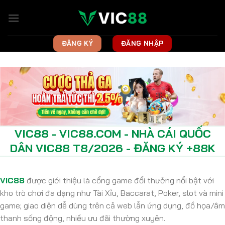
Bỏ
qua
nội
dung
ĐĂNG KÝ
ĐĂNG NHẬP
VIC88 - VIC88.COM - NHÀ CÁI QUỐC
DÂN VIC88 T8/2026 - ĐĂNG KÝ +88K
VIC88
được giới thiệu là cổng game đổi thưởng nổi bật với
kho trò chơi đa dạng như Tài Xỉu, Baccarat, Poker, slot và mini
game; giao diện dễ dùng trên cả web lẫn ứng dụng, đồ họa/âm
thanh sống động, nhiều ưu đãi thường xuyên.