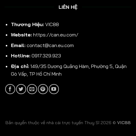
LIÊN HỆ
Thương Hiệu:
VIC88
Website:
https://can.eu.com/
Email:
contact@can.eu.com
Hotline:
0917.329.923
Địa chỉ:
149/35 Dương Quảng Hàm, Phường 5, Quận
Gò Vấp, TP Hồ Chí Minh
Bản quyển thuộc về nhà cái trực tuyến Thuỵ Sĩ 2026 ©
VIC88