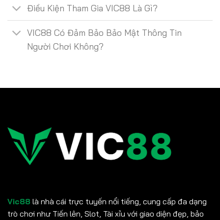
Điều Kiện Tham Gia VIC88 Là Gì?
VIC88 Có Đảm Bảo Bảo Mật Thông Tin
Người Chơi Không?
Vic88
là nhà cái trực tuyến nổi tiếng, cung cấp đa dạng
trò chơi như Tiến lên, Slot, Tài xỉu với giao diện đẹp, bảo