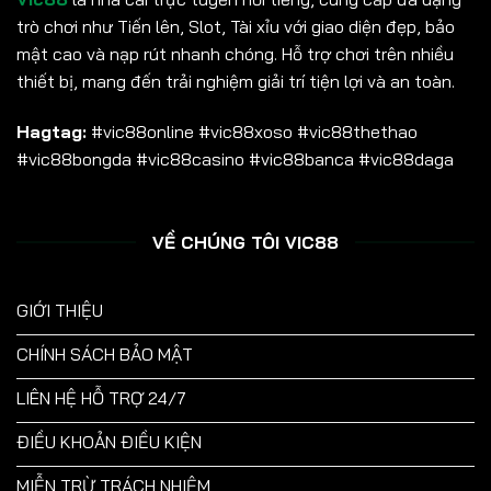
trò chơi như Tiến lên, Slot, Tài xỉu với giao diện đẹp, bảo
mật cao và nạp rút nhanh chóng. Hỗ trợ chơi trên nhiều
thiết bị, mang đến trải nghiệm giải trí tiện lợi và an toàn.
Hagtag:
#vic88online #vic88xoso #vic88thethao
#vic88bongda #vic88casino #vic88banca #vic88daga
VỀ CHÚNG TÔI VIC88
GIỚI THIỆU
CHÍNH SÁCH BẢO MẬT
LIÊN HỆ HỖ TRỢ 24/7
ĐIỀU KHOẢN ĐIỀU KIỆN
MIỄN TRỪ TRÁCH NHIỆM