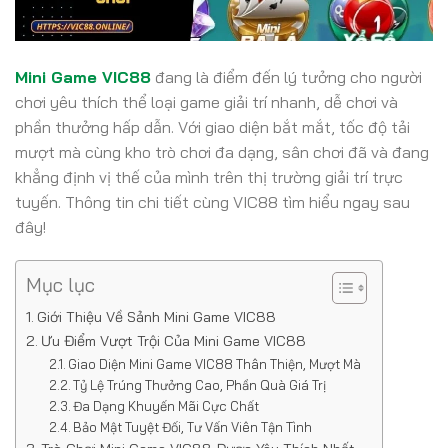
Mini Game VIC88
đang là điểm đến lý tưởng cho người
chơi yêu thích thể loại game giải trí nhanh, dễ chơi và
phần thưởng hấp dẫn. Với giao diện bắt mắt, tốc độ tải
mượt mà cùng kho trò chơi đa dạng, sân chơi đã và đang
khẳng định vị thế của mình trên thị trường giải trí trực
tuyến. Thông tin chi tiết cùng VIC88 tìm hiểu ngay sau
đây!
Mục lục
Giới Thiệu Về Sảnh Mini Game VIC88
Ưu Điểm Vượt Trội Của Mini Game VIC88
Giao Diện Mini Game VIC88 Thân Thiện, Mượt Mà
Tỷ Lệ Trúng Thưởng Cao, Phần Quà Giá Trị
Đa Dạng Khuyến Mãi Cực Chất
Bảo Mật Tuyệt Đối, Tư Vấn Viên Tận Tình