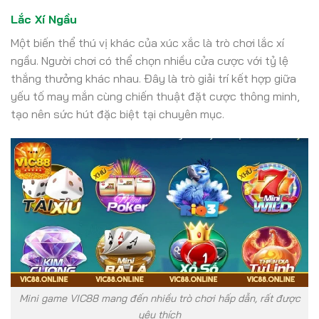
Lắc Xí Ngầu
Một biến thể thú vị khác của xúc xắc là trò chơi lắc xí
ngầu. Người chơi có thể chọn nhiều cửa cược với tỷ lệ
thắng thưởng khác nhau. Đây là trò giải trí kết hợp giữa
yếu tố may mắn cùng chiến thuật đặt cược thông minh,
tạo nên sức hút đặc biệt tại chuyên mục.
Mini game VIC88 mang đến nhiều trò chơi hấp dẫn, rất được
yêu thích