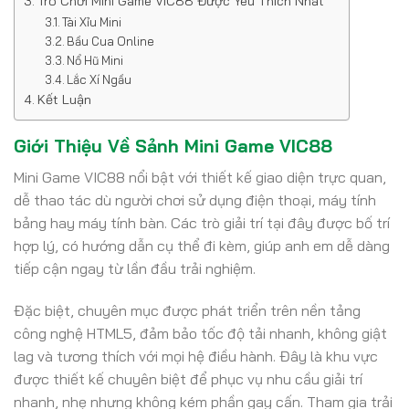
Trò Chơi Mini Game VIC88 Được Yêu Thích Nhất
Tài Xỉu Mini
Bầu Cua Online
Nổ Hũ Mini
Lắc Xí Ngầu
Kết Luận
Giới Thiệu Về Sảnh Mini Game VIC88
Mini Game VIC88 nổi bật với thiết kế giao diện trực quan,
dễ thao tác dù người chơi sử dụng điện thoại, máy tính
bảng hay máy tính bàn. Các trò giải trí tại đây được bố trí
hợp lý, có hướng dẫn cụ thể đi kèm, giúp anh em dễ dàng
tiếp cận ngay từ lần đầu trải nghiệm.
Đặc biệt, chuyên mục được phát triển trên nền tảng
công nghệ HTML5, đảm bảo tốc độ tải nhanh, không giật
lag và tương thích với mọi hệ điều hành. Đây là khu vực
được thiết kế chuyên biệt để phục vụ nhu cầu giải trí
nhanh, nhẹ nhưng không kém phần gay cấn. Tham gia trải