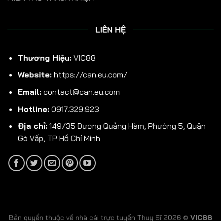
LIÊN HỆ
Thương Hiệu:
VIC88
Website:
https://can.eu.com/
Email:
contact@can.eu.com
Hotline:
0917.329.923
Địa chỉ:
149/35 Dương Quảng Hàm, Phường 5, Quận
Gò Vấp, TP Hồ Chí Minh
Bản quyển thuộc về nhà cái trực tuyến Thuỵ Sĩ 2026 ©
VIC88