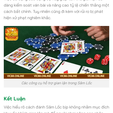
dàng kiểm soát ván bài và nâng cao tỷ lệ chiến thắng một
cách bất chính. Tuy nhiên cũng đi kèm với rủi ro bị phát
hiện xử phạt nghiêm khắc.
Các công cụ hỗ trợ gian lận trong Sâm Lốc
Kết Luận
Việc hiểu rõ cách đánh Sâm Lốc bịp không nhằm mục đích