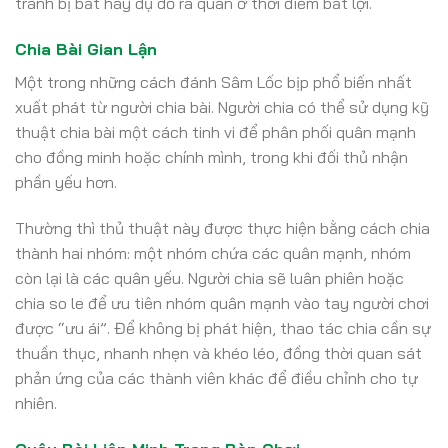
tránh bị bắt hay dụ dỗ ra quân ở thời điểm bất lợi.
Chia Bài Gian Lận
Một trong những cách đánh Sâm Lốc bịp phổ biến nhất
xuất phát từ người chia bài. Người chia có thể sử dụng kỹ
thuật chia bài một cách tinh vi để phân phối quân mạnh
cho đồng minh hoặc chính mình, trong khi đối thủ nhận
phần yếu hơn.
Thường thì thủ thuật này được thực hiện bằng cách chia
thành hai nhóm: một nhóm chứa các quân mạnh, nhóm
còn lại là các quân yếu. Người chia sẽ luân phiên hoặc
chia so le để ưu tiên nhóm quân mạnh vào tay người chơi
được “ưu ái”. Để không bị phát hiện, thao tác chia cần sự
thuần thục, nhanh nhẹn và khéo léo, đồng thời quan sát
phản ứng của các thành viên khác để điều chỉnh cho tự
nhiên.